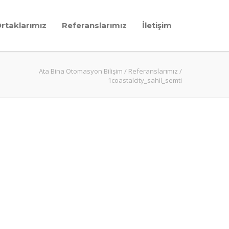
Ortaklarımız
Referanslarımız
İletişim
Ata Bina Otomasyon Bilişim
/
Referanslarımız
/
1coastalcity_sahil_semti