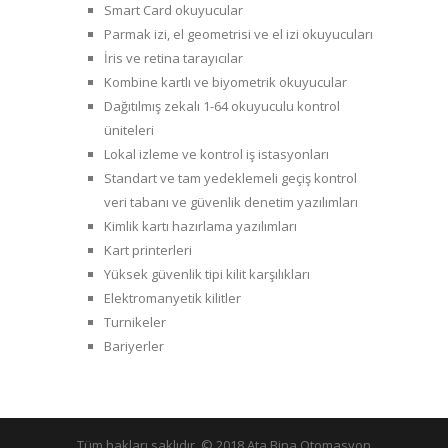
Smart Card okuyucular
Parmak izi, el geometrisi ve el izi okuyucuları
İris ve retina tarayıcılar
Kombine kartlı ve biyometrik okuyucular
Dağıtılmış zekalı 1-64 okuyuculu kontrol
üniteleri
Lokal izleme ve kontrol iş istasyonları
Standart ve tam yedeklemeli geçiş kontrol
veri tabanı ve güvenlik denetim yazılımları
Kimlik kartı hazırlama yazılımları
Kart printerleri
Yüksek güvenlik tipi kilit karşılıkları
Elektromanyetik kilitler
Turnikeler
Bariyerler
Tüm hakları saklıdır. © 2018 Ata Bina Otomasyon