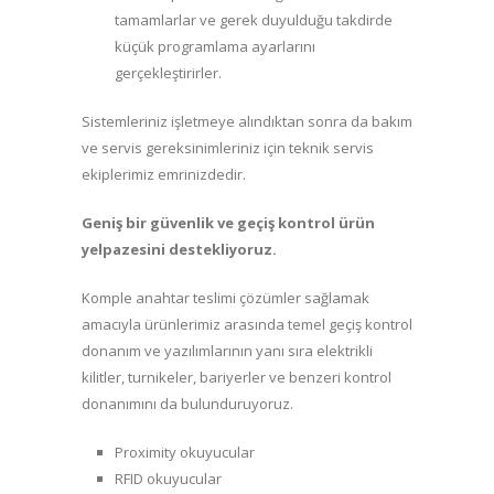
tamamlarlar ve gerek duyulduğu takdirde
küçük programlama ayarlarını
gerçekleştirirler.
Sistemleriniz işletmeye alındıktan sonra da bakım
ve servis gereksinimleriniz için teknik servis
ekiplerimiz emrinizdedir.
Geniş
bir
güvenlik
ve
geçiş
kontrol
ürün
yelpazesini
destekliyoruz.
Komple anahtar teslimi çözümler sağlamak
amacıyla ürünlerimiz arasında temel geçiş kontrol
donanım ve yazılımlarının yanı sıra elektrikli
kilitler, turnikeler, bariyerler ve benzeri kontrol
donanımını da bulunduruyoruz.
Proximity okuyucular
RFID okuyucular