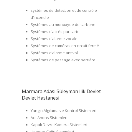
systèmes de détection et de contrôle
d’incendie
Systèmes au monoxyde de carbone
Systèmes d’accès par carte
Systèmes d’alarme vocale
Systèmes de caméras en circuit fermé
Systèmes d’alarme antivol
Systèmes de passage avec barrière
Marmara Adası Süleyman İlik Devlet
Devlet Hastanesi
Yangın Algılama ve Kontrol Sistemleri
Acil Anons Sistemleri
Kapalı Devre Kamera Sistemleri
Hemşire Çağrı Sistemleri