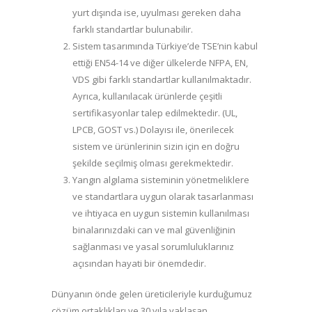
yurt dışında ise, uyulması gereken daha
farklı standartlar bulunabilir.
Sistem tasarımında Türkiye’de TSE’nin kabul
ettiği EN54-14 ve diğer ülkelerde NFPA, EN,
VDS gibi farklı standartlar kullanılmaktadır.
Ayrıca, kullanılacak ürünlerde çeşitli
sertifikasyonlar talep edilmektedir. (UL,
LPCB, GOST vs.) Dolayısı ile, önerilecek
sistem ve ürünlerinin sizin için en doğru
şekilde seçilmiş olması gerekmektedir.
Yangın algılama sisteminin yönetmeliklere
ve standartlara uygun olarak tasarlanması
ve ihtiyaca en uygun sistemin kullanılması
binalarınızdaki can ve mal güvenliğinin
sağlanması ve yasal sorumluluklarınız
açısından hayati bir önemdedir.
Dünyanın önde gelen üreticileriyle kurduğumuz
çözüm ortaklıkları ve 30 yıla yaklaşan