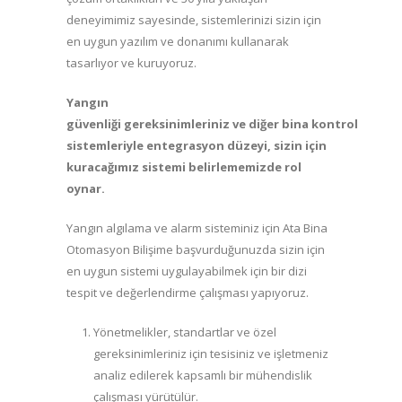
deneyimimiz sayesinde, sistemlerinizi sizin için
en uygun yazılım ve donanımı kullanarak
tasarlıyor ve kuruyoruz.
Yangın
güvenliği
gereksinimleriniz
ve
diğer
bina
kontrol
sistemleriyle
entegrasyon
düzeyi,
sizin i
çin
kuracağımız
sistemi
belirlememizde
rol
oynar.
Yangın algılama ve alarm sisteminiz için Ata Bina
Otomasyon Bilişime başvurduğunuzda sizin için
en uygun sistemi uygulayabilmek için bir dizi
tespit ve değerlendirme çalışması yapıyoruz.
Yönetmelikler, standartlar ve özel
gereksinimleriniz için tesisiniz ve işletmeniz
analiz edilerek kapsamlı bir mühendislik
çalışması yürütülür.