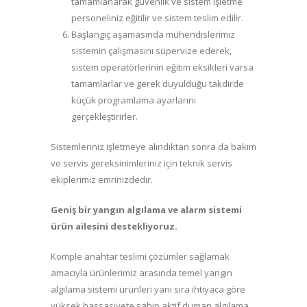
tamamlanarak güvenlik ve sistem işletme
personeliniz eğitilir ve sistem teslim edilir.
Başlangıç aşamasında mühendislerimiz
sistemin çalışmasını süpervize ederek,
sistem operatörlerinin eğitim eksikleri varsa
tamamlarlar ve gerek duyulduğu takdirde
küçük programlama ayarlarını
gerçekleştirirler.
Sistemleriniz işletmeye alındıktan sonra da bakım
ve servis gereksinimleriniz için teknik servis
ekiplerimiz emrinizdedir.
Geniş
bir
yangın
algılama
ve
alarm
sistemi
ürün
ailesini
destekliyoruz.
Komple anahtar teslimi çözümler sağlamak
amacıyla ürünlerimiz arasında temel yangın
algılama sistemi ürünleri yanı sıra ihtiyaca göre
yüksek hassasiyete sahip aktif duman algılama