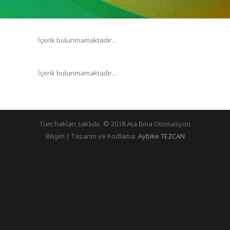
İçerik bulunmamaktadır…
İçerik bulunmamaktadır…
Tüm hakları saklıdır. © 2018 Ata Bina Otomasyon
Bilişim | Tasarım ve Kodlama:
Aybike TEZCAN