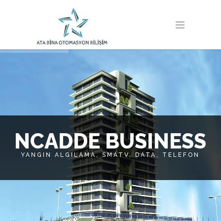
N
C
A
D
D
E
B
U
S
I
N
E
S
S
YANGIN ALGILAMA, SMATV, DATA, TELEFON