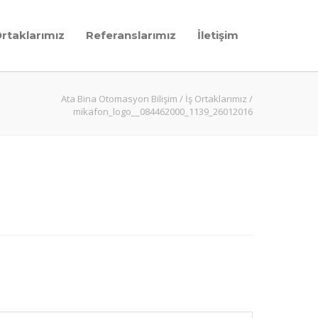
Ortaklarımız
Referanslarımız
İletişim
Ata Bina Otomasyon Bilişim
/
İş Ortaklarımız
/
mikafon_logo__084462000_1139_26012016