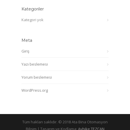
Kategoriler
Kategori yok
Meta
Giriş
Yazı beslemesi
Yorum beslemesi
WordPress.org
Tüm hakları saklıdır. © 2018 Ata Bina Otomasyon
Bilişim | Tasarım ve Kodlama:
Aybike TEZCAN